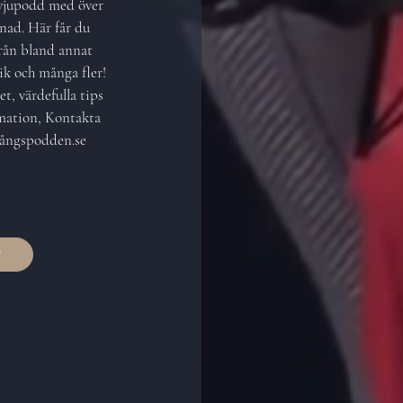
vjupodd med över
ånad. Här får du
från bland annat
ik och många fler!
et, värdefulla tips
rmation, Kontakta
gångspodden.se
r