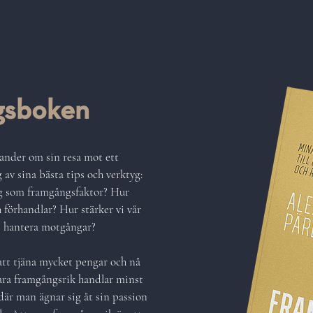
gsboken
xander om sin resa mot ett
 av sina bästa tips och verktyg:
ng som framgångsfaktor? Hur
h förhandlar? Hur stärker vi vår
vi hantera motgångar?
tt tjäna mycket pengar och nå
vara framgångsrik handlar minst
 där man ägnar sig åt sin passion