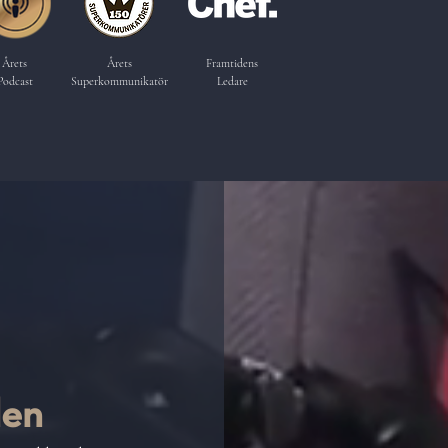
Årets
Årets
Framtidens
Podcast
Superkommunikatör
Ledare
den