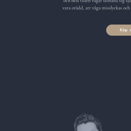
och hela tiden vågar utmana sig sjä
vara orädd, att våga misslyckas och a
Köp 