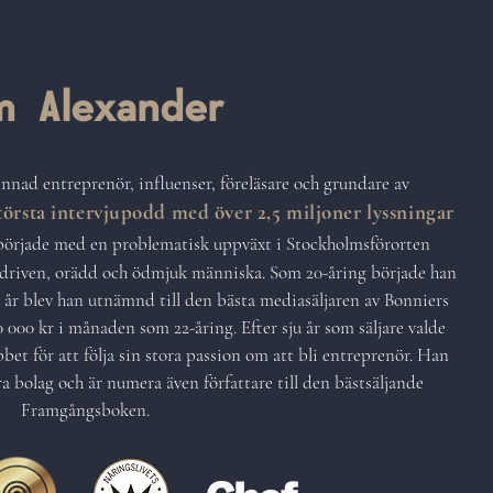
 Alexander
nnad entreprenör, influenser, föreläsare och grundare av
örsta intervjupodd med över 2,5 miljoner lyssningar
örjade med en problematisk uppväxt i Stockholmsförorten
 driven, orädd och ödmjuk människa. Som 20-åring började han
a år blev han utnämnd till den bästa mediasäljaren av Bonniers
000 kr i månaden som 22-åring. Efter sju år som säljare valde
bet för att följa sin stora passion om att bli entreprenör. Han
ra bolag och är numera även författare till den bästsäljande
Framgångsboken.