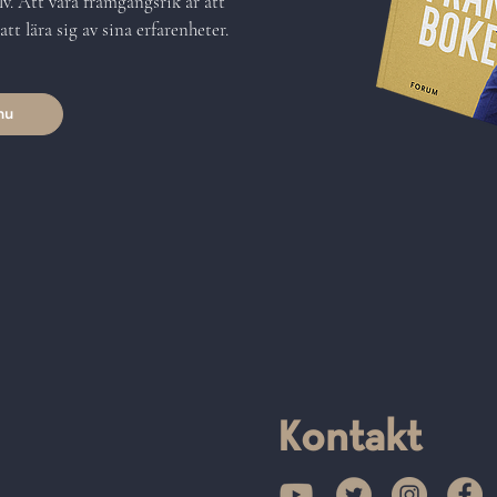
lv. Att vara framgångsrik är att
tt lära sig av sina erfarenheter.
nu
Kontakt