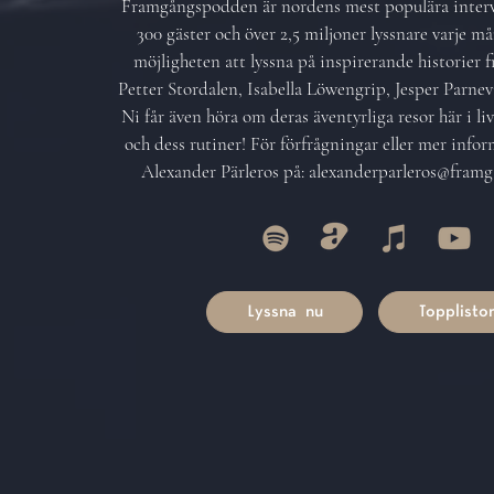
Framgångspodden är nordens mest populära inter
300 gäster och över 2,5 miljoner lyssnare varje m
möjligheten att lyssna på inspirerande historier 
Petter Stordalen, Isabella Löwengrip, Jesper Parnev
Ni får även höra om deras äventyrliga resor här i liv
och dess rutiner! För förfrågningar eller mer info
Alexander Pärleros på: alexanderparleros@fram
Lyssna nu
Topplisto