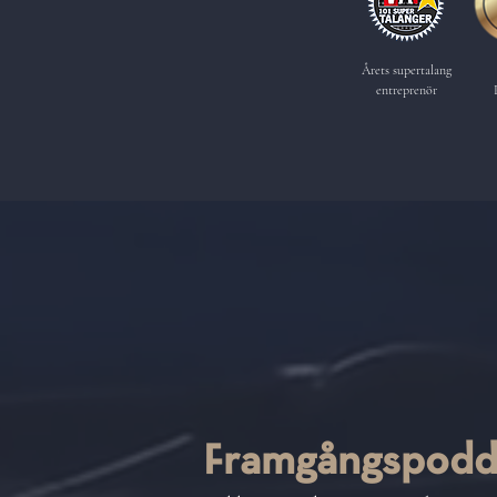
Årets supertalang
entreprenör
Framgångspod