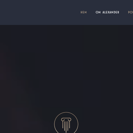
(current)
HEM
OM ALEXANDER
PO